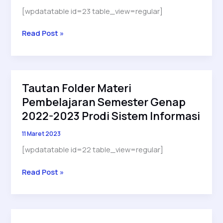
[wpdatatable id=23 table_view=regular]
Tautan
Read Post »
Folder
Materi
Pembelajaran
Semester
Tautan Folder Materi
Genap
Pembelajaran Semester Genap
2022-
2023
2022-2023 Prodi Sistem Informasi
Prodi
11 Maret 2023
Teknologi
Informasi
[wpdatatable id=22 table_view=regular]
Tautan
Read Post »
Folder
Materi
Pembelajaran
Semester