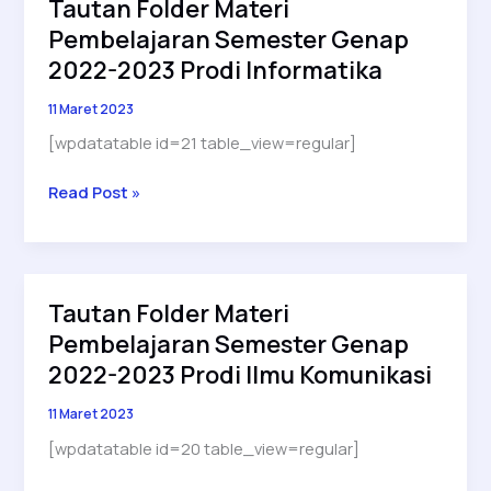
Tautan Folder Materi
Genap
Pembelajaran Semester Genap
2022-
2023
2022-2023 Prodi Informatika
Prodi
11 Maret 2023
Sistem
Informasi
[wpdatatable id=21 table_view=regular]
Tautan
Read Post »
Folder
Materi
Pembelajaran
Semester
Tautan Folder Materi
Genap
Pembelajaran Semester Genap
2022-
2023
2022-2023 Prodi Ilmu Komunikasi
Prodi
11 Maret 2023
Informatika
[wpdatatable id=20 table_view=regular]