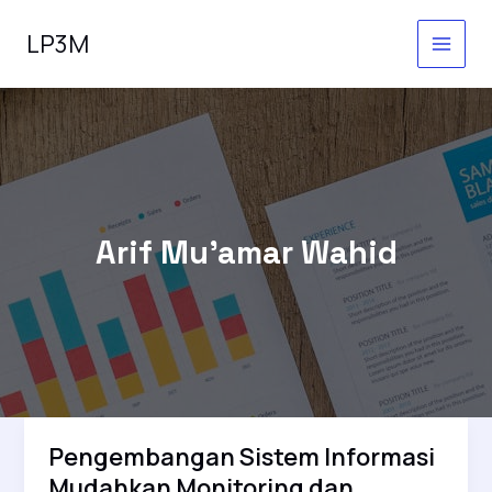
Lewati
ke
LP3M
konten
Arif Mu'amar Wahid
Pengembangan Sistem Informasi
Mudahkan Monitoring dan