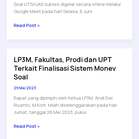
Soal UTS/UAS sukses digelar secara online melalui
Google Meet pada hari Selasa, 6 Juni
Sosialisasi
Read Post »
Sistem
Informasi
Penyusunan
dan
LP3M, Fakultas, Prodi dan UPT
Monev
Terkait Finalisasi Sistem Monev
Soal
UTS/UAS
Soal
Sukses
29 Mei 2023
Digelar
Rapat yang dipimpin oleh Ketua LP3M, Andi Dwi
Riyanto, M.Kom. telah diselenggarakan pada hari
Jumat, tanggal 26 Mei 2023, pukul
LP3M,
Read Post »
Fakultas,