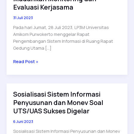
Evaluasi Kerjasama
31 Juli 2023
Pada hari Jumat, 28 Juli 2023, LP3M Universitas
Amikom Purwokerto menggelar Rapat
Pengembangan Sistem Informasi di Ruang Rapat
Gedung Utama […]
Pengembangan
Read Post »
Sistem
Informasi
Mudahkan
Monitoring
Sosialisasi Sistem Informasi
dan
Penyusunan dan Monev Soal
Evaluasi
Kerjasama
UTS/UAS Sukses Digelar
6 Juni 2023
Sosialisasi Sistem Informasi Penyusunan dan Monev