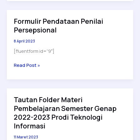
Prodi
dan
UPT
Formulir Pendataan Penilai
Terkait
Persepsional
Finalisasi
Sistem
8 April 2023
Monev
[fluentform id=”9″]
Soal
Formulir
Read Post »
Pendataan
Penilai
Persepsional
Tautan Folder Materi
Pembelajaran Semester Genap
2022-2023 Prodi Teknologi
Informasi
11 Maret 2023