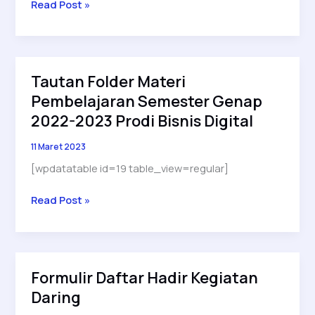
Tautan
Read Post »
Folder
Materi
Pembelajaran
Semester
Tautan Folder Materi
Genap
Pembelajaran Semester Genap
2022-
2023
2022-2023 Prodi Bisnis Digital
Prodi
11 Maret 2023
Ilmu
Komunikasi
[wpdatatable id=19 table_view=regular]
Tautan
Read Post »
Folder
Materi
Pembelajaran
Semester
Formulir Daftar Hadir Kegiatan
Genap
Daring
2022-
2023